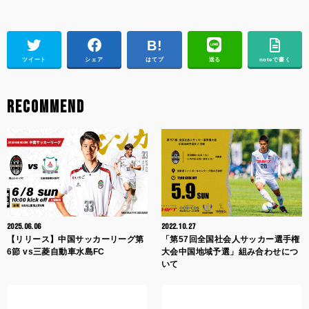
ツイート
シェア
はてブ
送る
noteで書く
RECOMMEND
2025.06.06
2022.10.27
【リリース】中国サッカーリーグ第
「第57回全国社会人サッカー選手権
6節 vs三菱自動車水島FC
大会中国地域予選」組み合わせにつ
いて