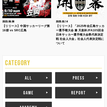
2023.09.08
2025.03.14
【リリース】中国サッカーリーグ第
【リリース】「2025年全広島サッカ
16節 vs SRC広島
ー選手権大会 兼 天皇杯JFA105回全
日本サッカー選手権大会県代表決定
戦 社会人大会」社会人代表決定戦に
ついて
CATEGORY
ALL
PRESS
GAME
REPORT