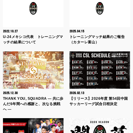
2022.10.27
2025.04.15
U-24メキシコ代表 トレーニングマ
トレーニングマッチ結果のご報告
ッチの結果について
（カターレ富山）
2025.12.30
2026.02.13
THANK YOU, SQUADRA ― 共に歩
【リリース】2026年度 第54回中国
んだ6年間への感謝と、次なる挑戦
サッカーリーグ試合日程決定
へ ―