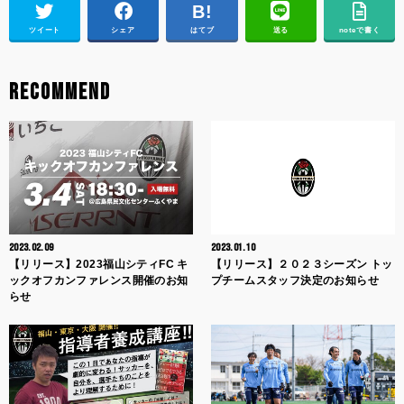
ツイート
シェア
はてブ
送る
noteで書く
RECOMMEND
2023.02.09
2023.01.10
【リリース】2023福山シティFC キ
【リリース】２０２３シーズン トッ
ックオフカンファレンス開催のお知
プチームスタッフ決定のお知らせ
らせ