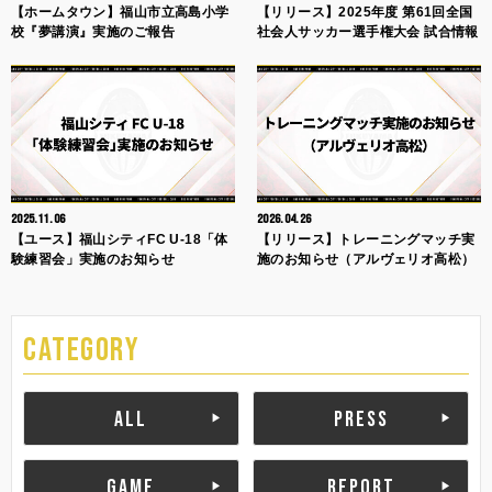
【ホームタウン】福山市立高島小学
【リリース】2025年度 第61回全国
校『夢講演』実施のご報告
社会人サッカー選手権大会 試合情報
2025.11.06
2026.04.26
【ユース】福山シティFC U-18「体
【リリース】トレーニングマッチ実
験練習会」実施のお知らせ
施のお知らせ（アルヴェリオ高松）
CATEGORY
ALL
PRESS
GAME
REPORT