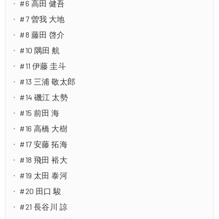
#6 高田 健吾
#7 曽我 大地
#8 藤田 啓介
#10 隅田 航
#11 伊藤 圭斗
#13 三浦 敬太郎
#14 磯江 太勢
#15 前田 海
#16 高橋 大樹
#17 安藤 拓海
#18 飛田 裕大
#19 太田 泰河
#20 田口 駿
#21 長谷川 諒