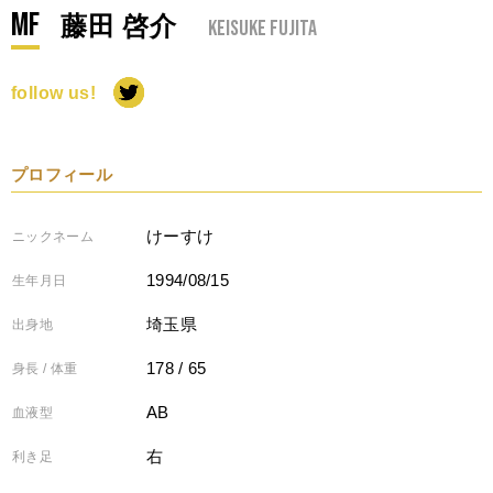
MF
藤田 啓介
Keisuke Fujita
follow us!
プロフィール
けーすけ
ニックネーム
1994/08/15
生年月日
埼玉県
出身地
178 / 65
身長 / 体重
AB
血液型
右
利き足