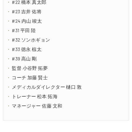
#22 橋本 真太郎
#23 吉井 佑将
#24 内山 竣太
#31 平田 陸
#32 ソンホギョン
#33 徳永 椋太
#39 高山 剛
監督 小谷野 拓夢
コーチ 加藤 賢士
メディカルダイレクター 樋口 敦
トレーナー 松本 拓海
マネージャー 佐藤 文和