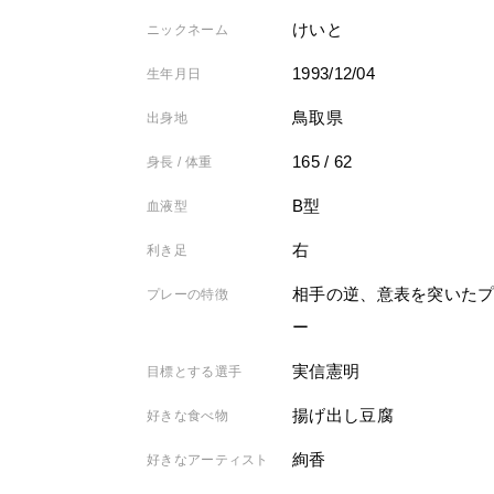
けいと
ニックネーム
1993/12/04
生年月日
鳥取県
出身地
165 / 62
身長 / 体重
B型
血液型
右
利き足
相手の逆、意表を突いた
プレーの特徴
ー
実信憲明
目標とする選手
揚げ出し豆腐
好きな食べ物
絢香
好きなアーティスト