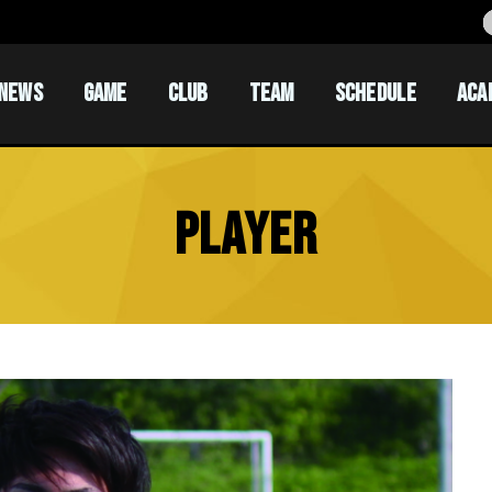
NEWS
GAME
CLUB
TEAM
SCHEDULE
ACA
ACADEM
ACADEM
PLAYER