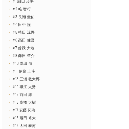
#1 細田 歩夢
#2 帷 智行
#3 長瀬 圭佑
#4 田中 憧
#5 植田 涼吾
#6 高田 健吾
#7 曽我 大地
#8 藤田 啓介
#10 隅田 航
#11 伊藤 圭斗
#13 三浦 敬太郎
#14 磯江 太勢
#15 前田 海
#16 高橋 大樹
#17 安藤 拓海
#18 飛田 裕大
#19 太田 泰河