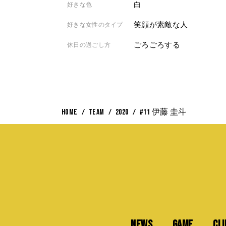
白
好きな色
笑顔が素敵な人
好きな女性のタイプ
ごろごろする
休日の過ごし方
HOME
TEAM
2020
#11 伊藤 圭斗
NEWS
GAME
CL