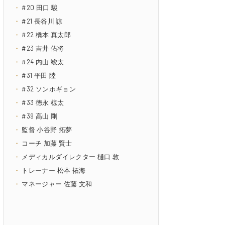
#20 田口 駿
#21 長谷川 諒
#22 橋本 真太郎
#23 吉井 佑将
#24 内山 竣太
#31 平田 陸
#32 ソンホギョン
#33 徳永 椋太
#39 高山 剛
監督 小谷野 拓夢
コーチ 加藤 賢士
メディカルダイレクター 樋口 敦
トレーナー 松本 拓海
マネージャー 佐藤 文和