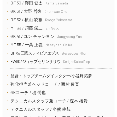
DF 30 / 澤田 健太
Kenta Sawada
GK 31 / 大野 哲煥
Cholhwan Ono
DF 32 / 横山 凌雅
Ryoga Yokoyama
MF 33 / 須藤 栄二
Eiji Sudo
GK 41 / ユン チャンヨン
Jangyeong Yun
MF 55 / 千葉 正義
Masayoshi Chiba
DF 75 / 三國スティビアエブス
Steviaegbus Mikuni
FW 90 / ジョップ セリンサリウ
SerigneSaliou Diop
監督・トップチームダイレクター/小谷野 拓夢
強化担当兼ヘッドコーチ / 西村 俊寛
GKコーチ / 堤 喬也
テクニカルスタッフ兼コーチ / 森本 雄貴
テクニカルスタッフ / 小熊 柊哉