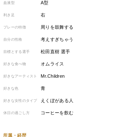
A型
血液型
右
利き足
周りを鼓舞する
プレーの特徴
考えすぎちゃう
自分の性格
松田直樹 選手
目標とする選手
オムライス
好きな食べ物
Mr.Children
好きなアーティスト
青
好きな色
えくぼがある人
好きな女性のタイプ
コーヒーを飲む
休日の過ごし方
所属・経歴