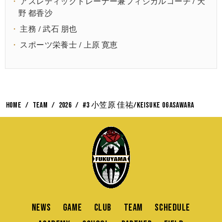
アスレティックトレーナー兼フィジカルコーチ / 天
野 都香沙
主務 / 武石 朋也
スポーツ栄養士 / 上原 寛恵
HOME
TEAM
2026
#3 小笠原 佳祐/Keisuke OGASAWARA
NEWS
GAME
CLUB
TEAM
SCHEDULE