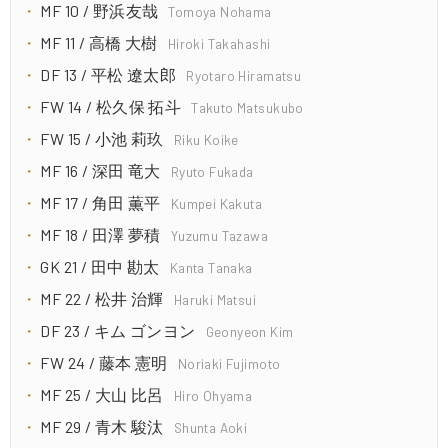
MF 10 / 野浜友哉
Tomoya Nohama
MF 11 / 高橋 大樹
Hiroki Takahashi
DF 13 / 平松 遼太郎
Ryotaro Hiramatsu
FW 14 / 松久保 拓斗
Takuto Matsukubo
FW 15 / 小池 莉玖
Riku Koike
MF 16 / 深田 竜大
Ryuto Fukada
MF 17 / 角田 薫平
Kumpei Kakuta
MF 18 / 田澤 夢積
Yuzumu Tazawa
GK 21 / 田中 勘太
Kanta Tanaka
MF 22 / 松井 治輝
Haruki Matsui
DF 23 / キム ゴンヨン
Geonyeon Kim
FW 24 / 藤本 憲明
Noriaki Fujimoto
MF 25 / 大山 比呂
Hiro Ohyama
MF 29 / 青木 駿汰
Shunta Aoki