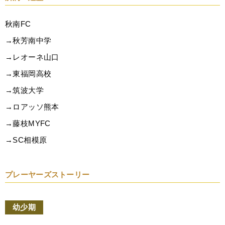
秋南FC
→秋芳南中学
→レオーネ山口
→東福岡高校
→筑波大学
→ロアッソ熊本
→藤枝MYFC
→SC相模原
プレーヤーズストーリー
幼少期