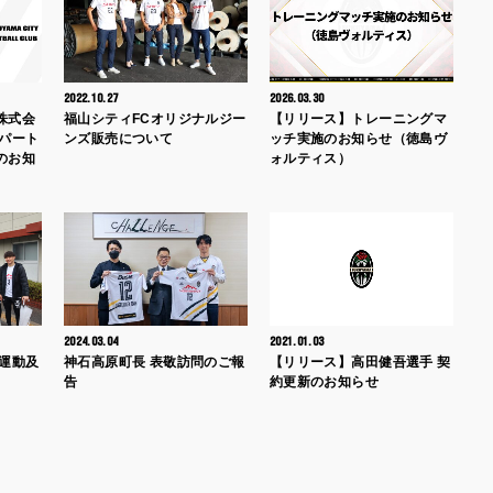
2022.10.27
2026.03.30
株式会
福山シティFCオリジナルジー
【リリース】トレーニングマ
ブパート
ンズ販売について
ッチ実施のお知らせ（徳島ヴ
のお知
ォルティス）
2024.03.04
2021.01.03
拶運動及
神石高原町長 表敬訪問のご報
【リリース】高田健吾選手 契
告
約更新のお知らせ