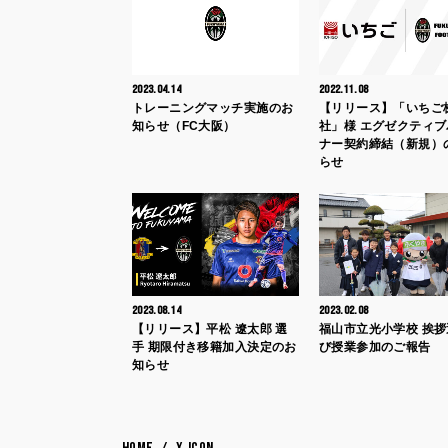
2023.04.14
2022.11.08
トレーニングマッチ実施のお
【リリース】「いちご
知らせ（FC大阪）
社」様 エグゼクティ
ナー契約締結（新規）
らせ
2023.08.14
2023.02.08
【リリース】平松 遼太郎 選
福山市立光小学校 挨
手 期限付き移籍加入決定のお
び授業参加のご報告
知らせ