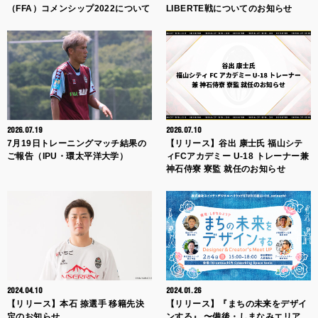
（FFA）コメンシップ2022について
LIBERTE戦についてのお知らせ
2026.07.19
2026.07.10
7月19日トレーニングマッチ結果の
【リリース】谷出 康士氏 福山シテ
ご報告（IPU・環太平洋大学）
ィFCアカデミー U-18 トレーナー兼
神石侍寮 寮監 就任のお知らせ
2024.04.10
2024.01.26
【リリース】本石 捺選手 移籍先決
【リリース】『まちの未来をデザイ
定のお知らせ
ンする』 〜備後・しまなみエリア