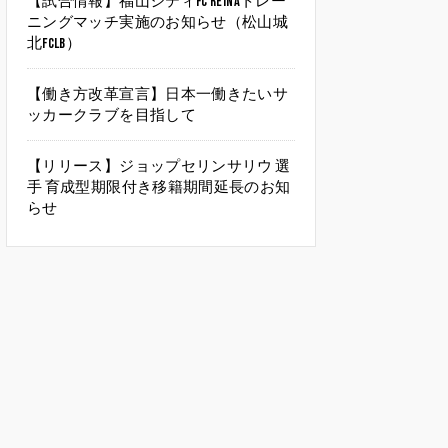
【試合情報】福山シティFC Reinaトレー
ニングマッチ実施のお知らせ（松山城
北FCLB）
【働き方改革宣言】日本一働きたいサ
ッカークラブを目指して
【リリース】ジョップセリンサリウ 選
手 育成型期限付き移籍期間延長のお知
らせ