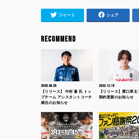
ツイート
シェア
RECOMMEND
2025.06.25
2022.12.15
【リリース】 中村 蒼 氏 トッ
【リリース】濱口草太 
プチーム アシスタントコーチ
契約更新のお知らせ
就任のお知らせ