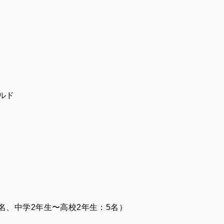
ルド
礎、
5名、中学2年生〜高校2年生：5名）