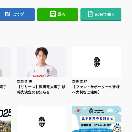
はてブ
送る
noteで書く
2023.01.10
2020.02.27
選手
【リリース】深田竜大選手 移
【ファン・サポーターの皆様
籍先決定のお知らせ
へ大切なご連絡】