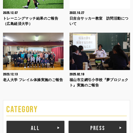
2025.12.07
2022.10.27
トレーニングマッチ結果のご報告
日吉台サッカー教室 訪問活動につ
（広島経済大学）
いて
2023.12.13
2025.02.19
老人大学 フレイル体操実施のご報告
福山市立網引小学校『夢プロジェク
ト』実施のご報告
CATEGORY
ALL
PRESS