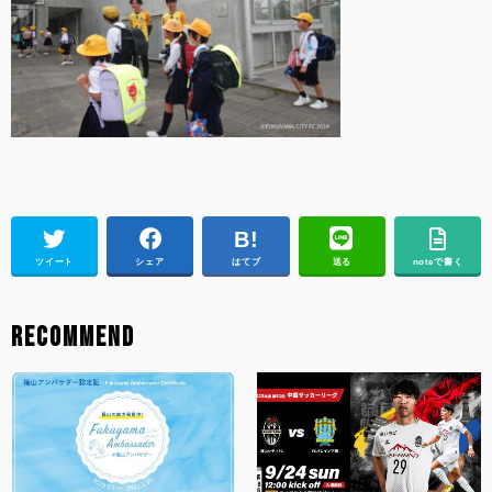
ツイート
シェア
はてブ
送る
noteで書く
RECOMMEND