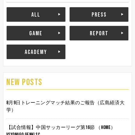
ALL
PRESS
GAME
REPORT
ACADEMY
NEW POSTS
8月9日トレーニングマッチ結果のご報告（広島経済大
学）
【試合情報】中国サッカーリーグ第16節 （HOME）
vsYonago Genki SC