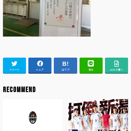
ツイート
シェア
はてブ
送る
noteで書く
RECOMMEND