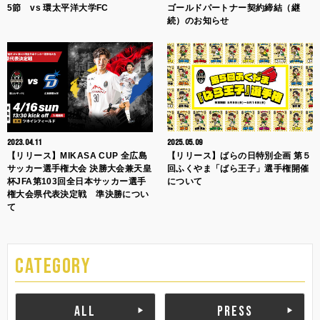
5節 vs 環太平洋大学FC
ゴールドパートナー契約締結（継
続）のお知らせ
2023.04.11
2025.05.09
【リリース】MIKASA CUP 全広島
【リリース】ばらの日特別企画 第５
サッカー選手権大会 決勝大会兼天皇
回ふくやま「ばら王子」選手権開催
杯JFA第103回全日本サッカー選手
について
権大会県代表決定戦 準決勝につい
て
CATEGORY
ALL
PRESS