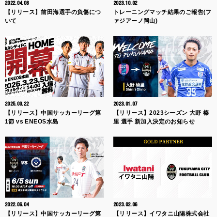
2022.04.08
2023.10.02
【リリース】前田海選手の負傷につ
トレーニングマッチ結果のご報告(フ
いて
ァジアーノ岡山)
2025.03.22
2023.01.07
【リリース】中国サッカーリーグ第
【リリース】2023シーズン 大野 榛
1節 vs ENEOS水島
里 選手 新加入決定のお知らせ
2022.06.04
2023.02.06
【リリース】中国サッカーリーグ第
【リリース】イワタニ山陽株式会社