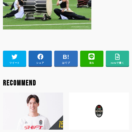
ツイート
シェア
はてブ
送る
noteで書く
RECOMMEND