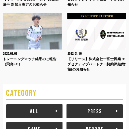
選手 新加入決定のお知らせ
知らせ
2025.02.08
2022.01.19
トレーニングマッチ結果のご報告
【リリース】株式会社一富士興業 エ
（飛鳥FC）
グゼクティブパートナー契約締結(増
額)のお知らせ
CATEGORY
ALL
PRESS