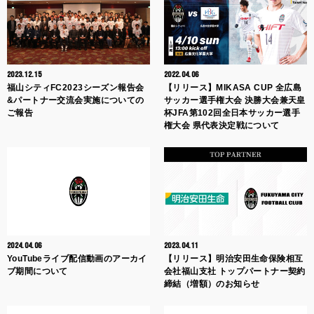
2023.12.15
2022.04.06
福山シティFC2023シーズン報告会
【リリース】MIKASA CUP 全広島
&パートナー交流会実施についての
サッカー選手権大会 決勝大会兼天皇
ご報告
杯JFA第102回全日本サッカー選手
権大会 県代表決定戦について
2024.04.06
2023.04.11
YouTubeライブ配信動画のアーカイ
【リリース】明治安田生命保険相互
ブ期間について
会社福山支社 トップパートナー契約
締結（増額）のお知らせ