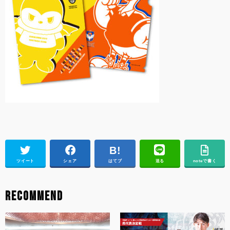
ツイート
シェア
はてブ
送る
noteで書く
RECOMMEND