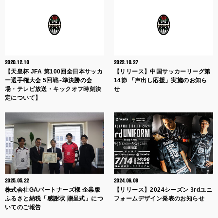
2020.12.10
2022.10.27
【天皇杯 JFA 第100回全日本サッカ
【リリース】中国サッカーリーグ第
ー選手権大会 5回戦~準決勝の会
14節 「声出し応援」実施のお知ら
場・テレビ放送・キックオフ時刻決
せ
定について】
2025.05.22
2024.06.08
株式会社GAパートナーズ様 企業版
【リリース】2024シーズン 3rdユニ
ふるさと納税「感謝状 贈呈式」につ
フォームデザイン発表のお知らせ
いてのご報告