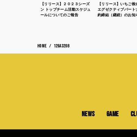
【リリース】２０２３シーズ
【リリース】いちご株
ン トップチーム活動スケジュ
エグゼクティブパート
ールについてのご報告
約締結（継続）のお知
HOME
126A3208
NEWS
GAME
CL