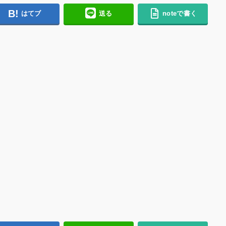
はてブ
送る
noteで書く