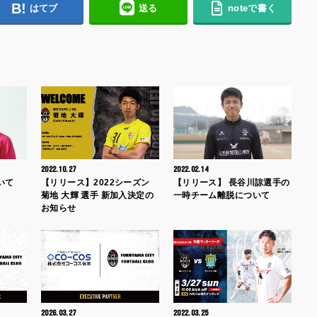
はてブ
送る
noteで書く
2022.10.27
2022.02.14
いて
【リリース】2022シーズン
【リリース】 長谷川諒選手の
菊地 大輝 選手 新加入決定の
一時チーム離脱について
お知らせ
2026.03.27
2022.03.25