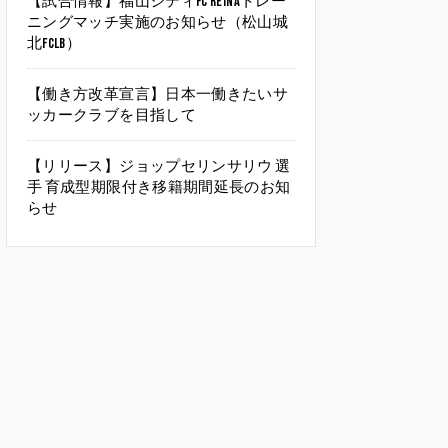
【試合情報】福山シティFC Reinaトレー
ニングマッチ実施のお知らせ（松山城
北FCLB）
【働き方改革宣言】日本一働きたいサ
ッカークラブを目指して
【リリース】ジョップセリンサリウ 選
手 育成型期限付き移籍期間延長のお知
らせ