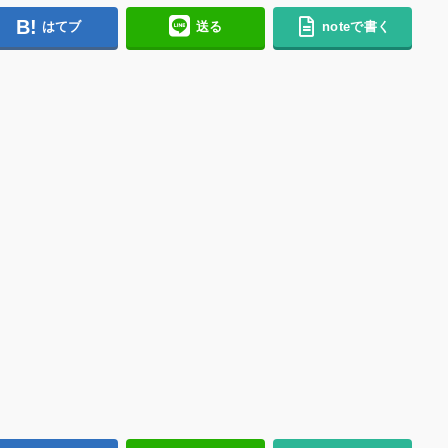
はてブ
送る
noteで書く