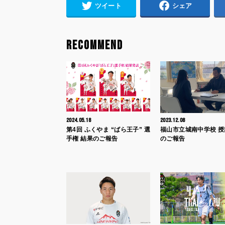
ツイート
シェア
RECOMMEND
2024.05.18
2023.12.08
第4回 ふくやま “ばら王子” 選
福山市立城南中学校 
手権 結果のご報告
のご報告