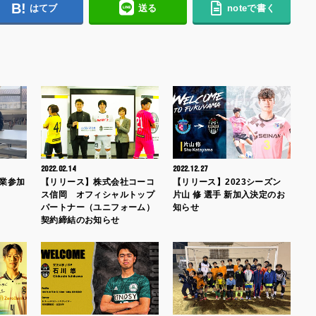
はてブ
送る
noteで書く
2022.02.14
2022.12.27
授業参加
【リリース】株式会社コーコ
【リリース】2023シーズン
ス信岡 オフィシャルトップ
片山 修 選手 新加入決定のお
パートナー（ユニフォーム）
知らせ
契約締結のお知らせ