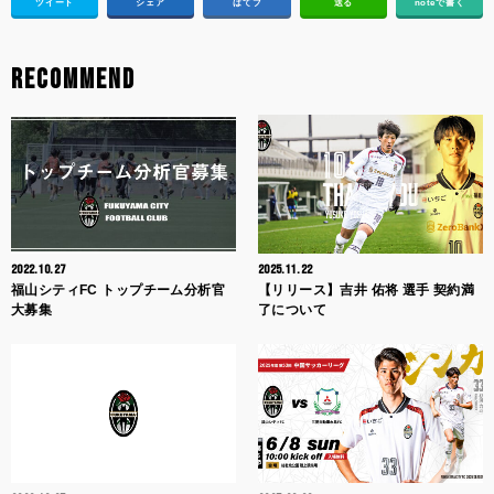
ツイート
シェア
はてブ
送る
noteで書く
RECOMMEND
2022.10.27
2025.11.22
福山シティFC トップチーム分析官
【リリース】吉井 佑将 選手 契約満
大募集
了について