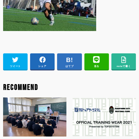
ツイート
シェア
はてブ
送る
noteで書く
RECOMMEND