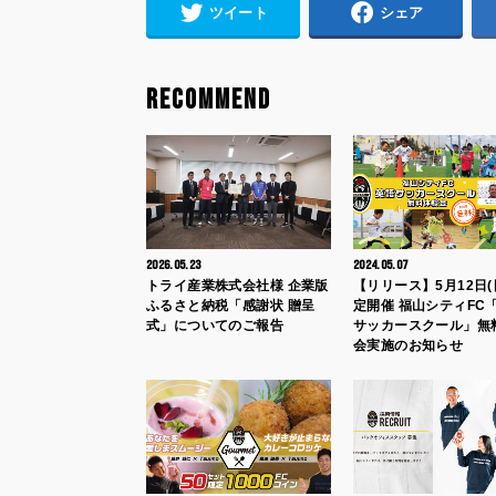
ツイート
シェア
RECOMMEND
2026.05.23
2024.05.07
トライ産業株式会社様 企業版
【リリース】5月12日(
ふるさと納税「感謝状 贈呈
定開催 福山シティFC
式」についてのご報告
サッカースクール」無
会実施のお知らせ