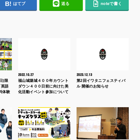
はてブ
送る
noteで書く
2022.10.27
2023.12.13
日)限
福山城築城４００年カウント
第2回イワタニフェスティバ
「英語
ダウン４００日前に向けた美
ル 開催のお知らせ
料体験
化活動イベント参加について