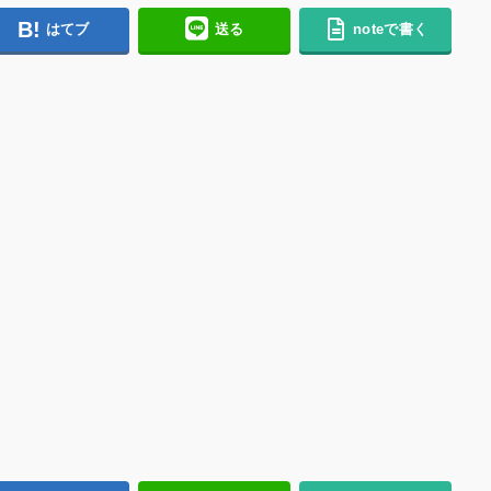
はてブ
送る
noteで書く