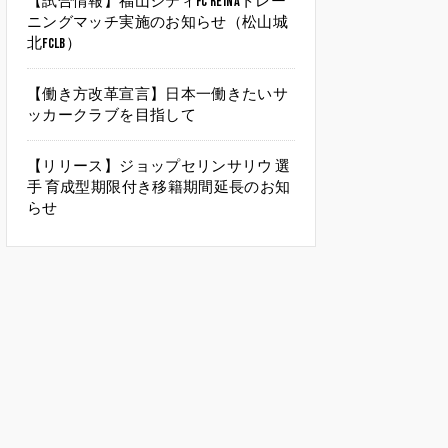
【試合情報】福山シティFC Reinaトレー
ニングマッチ実施のお知らせ（松山城
北FCLB）
【働き方改革宣言】日本一働きたいサ
ッカークラブを目指して
【リリース】ジョップセリンサリウ 選
手 育成型期限付き移籍期間延長のお知
らせ