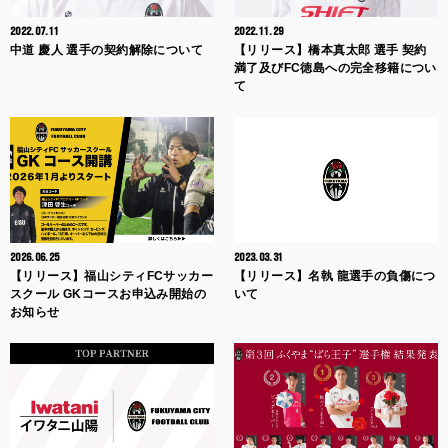
2022.07.11
2022.11.29
中道 慶人 選手の契約解除について
【リリース】橋本真太郎 選手 契約
満了及びFC徳島への完全移籍につい
て
2026.06.25
2023.03.31
【リリース】福山シティFCサッカー
【リリース】名執 龍選手の負傷につ
スクール GKコースお申込み開始の
いて
お知らせ