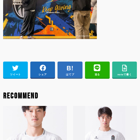
ツイート
シェア
はてブ
送る
noteで書く
RECOMMEND