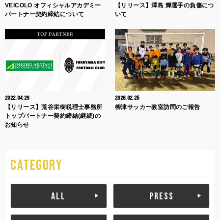
VEICOLO オフィシャルアカデミー
【リリース】澤島 輝選手の負傷につ
パートナー契約締結について
いて
2022.04.29
2026.02.25
【リリース】荒谷栄樹税理士事務所
柳津サッカー教室訪問のご報告
トップパートナー契約締結(継続)の
お知らせ
CATEGORY
ALL
PRESS