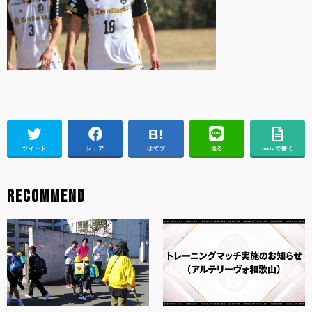
ツイート
シェア
はてブ
送る
noteで書く
RECOMMEND