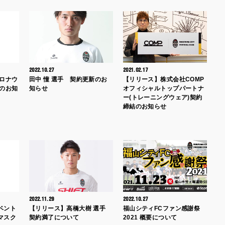
2022.10.27
2021.02.17
コロナウ
田中 憧 選手 契約更新のお
【リリース】株式会社COMP
定のお知
知らせ
オフィシャルトップパートナ
ー(トレーニングウェア)契約
締結のお知らせ
2022.11.29
2022.10.27
ベント
【リリース】高橋大樹 選手
福山シティFCファン感謝祭
マスク
契約満了について
2021 概要について