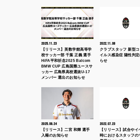
2025.11.23
2022.11.08
【リリース】英数学館高等学
クラブスタッフ 新型
校サッカー部 千葉 正義 選手
イルス感染症 陽性判
HiFA平和祈念2025 Balcom
らせ
BMW CUP 広島国際ユースサ
ッカー 広島県高校選抜U-17
メンバー 選出のお知らせ
2025.09.24
2022.07.23
【リリース】二宮 和輝 選手
【リリース】試合やイ
入籍のお知らせ
時におけるスタッフの