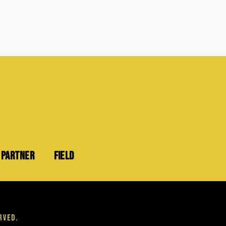
PARTNER
FIELD
rved.