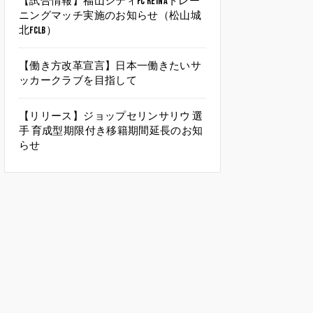
【試合情報】福山シティFC Reinaトレー
ニングマッチ実施のお知らせ（松山城
北FCLB）
【働き方改革宣言】日本一働きたいサ
ッカークラブを目指して
【リリース】ジョップセリンサリウ 選
手 育成型期限付き移籍期間延長のお知
らせ