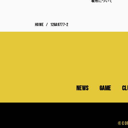
着用について
HOME
126A9777-2
NEWS
GAME
CL
©Cop