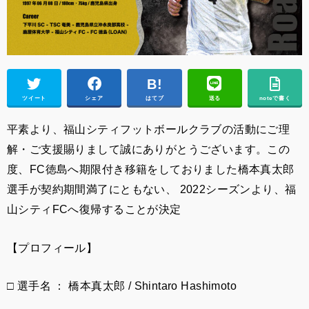
ツイート
シェア
はてブ
送る
noteで書く
平素より、福山シティフットボールクラブの活動にご理
解・ご支援賜りまして誠にありがとうございます。この
度、FC徳島
へ期限付き移籍をしておりました橋本真太郎
選手が契約期間満了にともない、 2022シーズンより、福
山シティFCへ復帰することが決定
【プロフィール】
□ 選手名 ： 橋本真太郎 / Shintaro Hashimoto