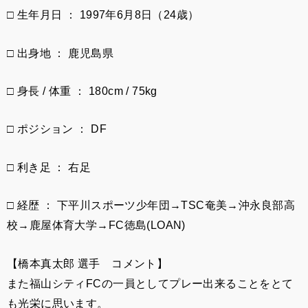
□ 生年月日 ： 1997年6月8日（24歳）
□ 出身地 ： 鹿児島県
□ 身長 / 体重 ： 180cm / 75kg
□ ポジション ： DF
□ 利き足 ： 右足
□ 経歴 ： 下平川スポーツ少年団→TSC奄美→沖永良部高
校→鹿屋体育大学→FC徳島(LOAN)
【
橋本真太郎
選手 コメント】
また福山シティFCの一員としてプレー出来ることをとて
も光栄に思います。