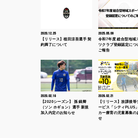
2020.12.25
2025.05.09
【リリース】植田涼吾選手 契
令和7年度 総合型地域
約満了について
ツクラブ登録認定につ
ご報告
2020.02.16
2026.02.21
【2020シーズン】 孫 鎬卿
【リリース】放課後等
（ソン ホギョン）選手 新規
ービス「シティPLUS
加入内定のお知らせ
カー療育の児童募集の
せ