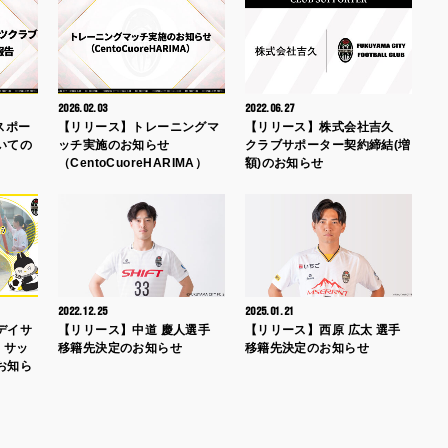
2026.02.03
2022.06.27
スポー
【リリース】トレーニングマ
【リリース】株式会社吉久
いての
ッチ実施のお知らせ
クラブサポーター契約締結(増
（CentoCuoreHARIMA）
額)のお知らせ
2022.12.25
2025.01.21
デイサ
【リリース】中道 慶人選手
【リリース】西原 広太 選手
」サッ
移籍先決定のお知らせ
移籍先決定のお知らせ
お知ら