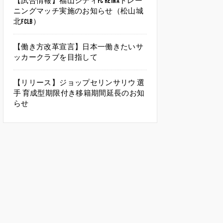
【試合情報】福山シティFC Reinaトレー
ニングマッチ実施のお知らせ（松山城
北FCLB）
【働き方改革宣言】日本一働きたいサ
ッカークラブを目指して
【リリース】ジョップセリンサリウ 選
手 育成型期限付き移籍期間延長のお知
らせ