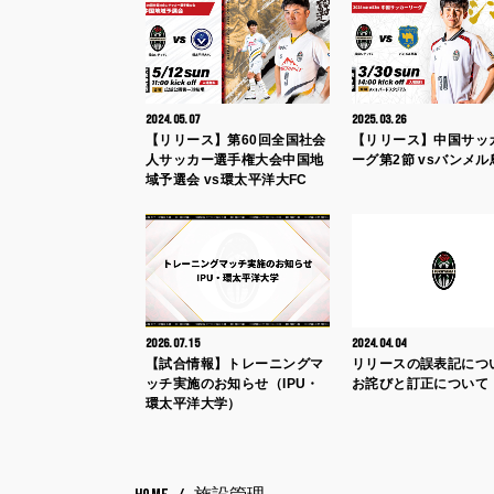
2024.05.07
2025.03.26
【リリース】第60回全国社会
【リリース】中国サッ
人サッカー選手権大会中国地
ーグ第2節 vsバンメル
域予選会 vs環太平洋大FC
2026.07.15
2024.04.04
【試合情報】トレーニングマ
リリースの誤表記につ
ッチ実施のお知らせ（IPU・
お詫びと訂正について
環太平洋大学）