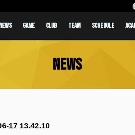
NEWS
GAME
CLUB
TEAM
SCHEDULE
ACA
ACADEM
ACADEM
NEWS
7 13.42.10