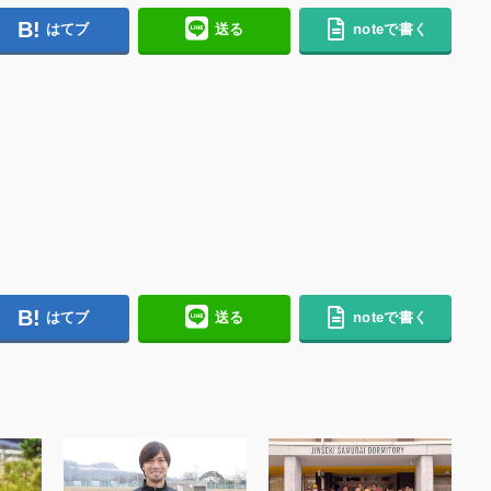
はてブ
送る
noteで書く
はてブ
送る
noteで書く