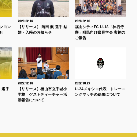
2020.02.16
2026.02.09
ャンヨン
【リリース】 隅田 航 選手 結
福山シティFC U-18「神石侍
せ
婚・入籍のお知らせ
寮」町民向け寮見学会 実施の
ご報告
2022.12.16
2022.10.27
 選手
【リリース】福山市立手城小
U-24メキシコ代表 トレーニ
学校 ゲストティーチャー活
ングマッチの結果について
動報告について