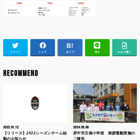
ツイート
シェア
はてブ
送る
noteで書く
RECOMMEND
2022.01.12
2024.05.09
【リリース】2022シーズンチーム始
府中市立南小学校 挨拶運動実施の
動のお知らせ
ご報告