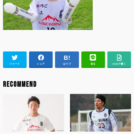
ツイート
シェア
はてブ
送る
noteで書く
RECOMMEND