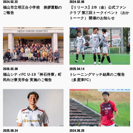
2024.02.22
2024.02.06
福山市立明王台小学校 挨拶運動の
【リリース】2/9（金）公式ファン
ご報告
クラブ 第三回トークイベント（おか
トーーク） 開催のお知らせ
2026.02.09
2025.04.14
福山シティFC U-18「神石侍寮」町
トレーニングマッチ結果のご報告
民向け寮見学会 実施のご報告
（多度津FC）
2025.09.24
2024.08.25