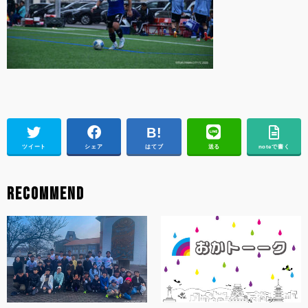
ツイート
シェア
はてブ
送る
noteで書く
RECOMMEND