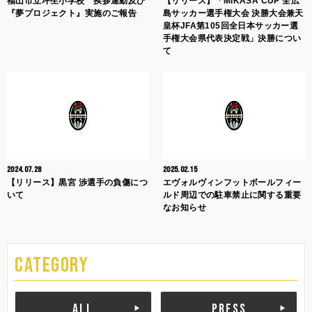
福山市立坪生小学校 挨拶運動及び
【リリース】「MIKASA CUP 全広
『夢プロジェクト』実施のご報告
島サッカー選手権大会 決勝大会兼天
皇杯JFA第105回全日本サッカー選
手権大会県代表決定戦」決勝につい
て
2024.07.28
2025.02.15
【リリース】黒宮 渉選手の負傷につ
エヴォルヴィンフットボールフィー
いて
ルド周辺での駐車禁止に関する重要
なお知らせ
CATEGORY
ALL
PRESS