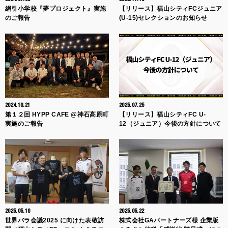
網引小学校『夢プロジェクト』実施
【リリース】福山シティFCジュニア
のご報告
(U-15)セレクションのお知らせ
2024.10.21
2025.07.25
第１２回 HYPP CAFE @神石高原町
【リリース】福山シティFC U-
実施のご報告
12（ジュニア）今後の方針について
2025.05.10
2025.05.22
世界バラ会議2025 に向けた表敬訪
株式会社GAパートナーズ様 企業版