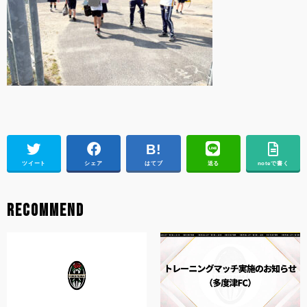
ツイート
シェア
はてブ
送る
noteで書く
RECOMMEND