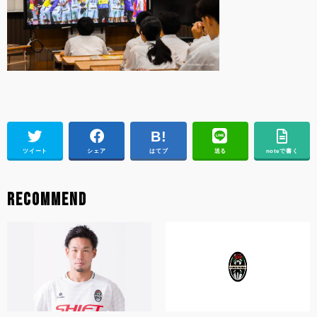
ツイート
シェア
はてブ
送る
noteで書く
RECOMMEND