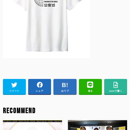
ツイート
シェア
はてブ
送る
noteで書く
RECOMMEND