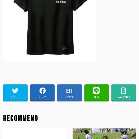
ツイート
シェア
はてブ
送る
noteで書く
RECOMMEND