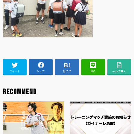
ツイート
シェア
はてブ
送る
noteで書く
RECOMMEND