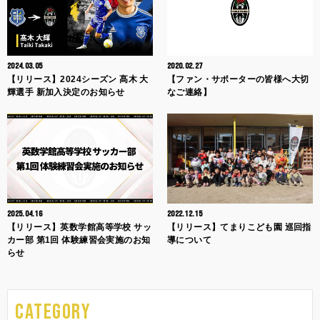
2024.03.05
2020.02.27
【リリース】2024シーズン 髙木 大
【ファン・サポーターの皆様へ大切
輝選手 新加入決定のお知らせ
なご連絡】
2025.04.16
2022.12.15
【リリース】英数学館高等学校 サッ
【リリース】てまりこども園 巡回指
カー部 第1回 体験練習会実施のお知
導について
らせ
CATEGORY