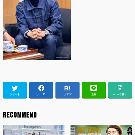
ツイート
シェア
はてブ
送る
noteで書く
RECOMMEND