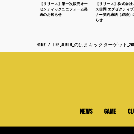
【リリース】第一次販売オー
【リリース】株式会社
センティックユニフォーム発
ス信岡 エグゼクティ
送のお知らせ
ナー契約締結（継続）
らせ
HOME
LINE_ALBUM_のはまキックターゲット_2607
NEWS
GAME
CL