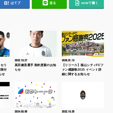
はてブ
送る
noteで書く
2022.10.27
2026.01.13
 セリ
高田健吾選手 契約更新のお知
【リリース】福山シティFCフ
期限付
らせ
ァン感謝祭2025 イベント詳
らせ
細に関するお知らせ
2024.03.05
2022.10.25