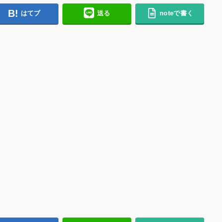
はてブ
送る
noteで書く