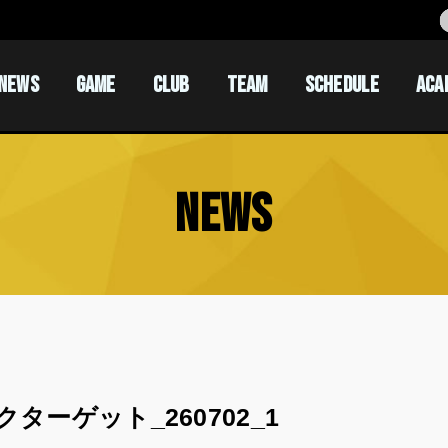
NEWS
GAME
CLUB
TEAM
SCHEDULE
ACA
ACADEM
ACADEM
NEWS
クターゲット_260702_1