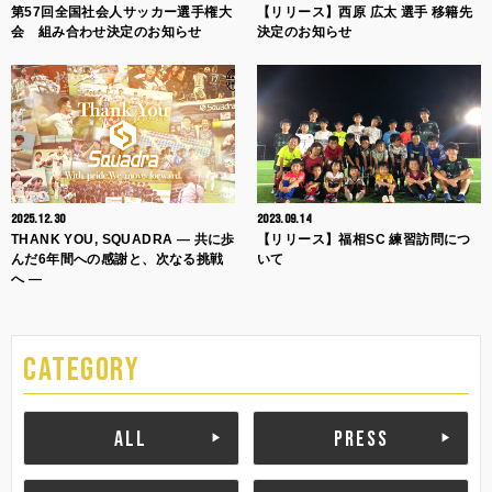
第57回全国社会人サッカー選手権大
【リリース】西原 広太 選手 移籍先
会 組み合わせ決定のお知らせ
決定のお知らせ
2025.12.30
2023.09.14
THANK YOU, SQUADRA ― 共に歩
【リリース】福相SC 練習訪問につ
んだ6年間への感謝と、次なる挑戦
いて
へ ―
CATEGORY
ALL
PRESS