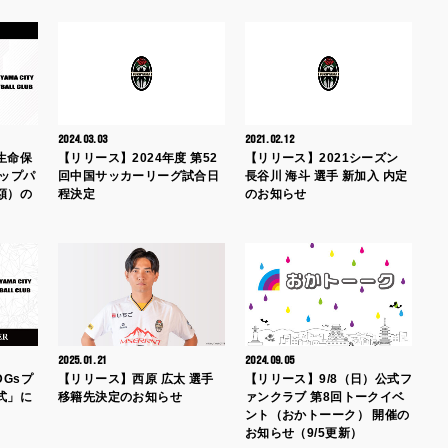
2024.03.03
2021.02.12
生命保
【リリース】2024年度 第52
【リリース】2021シーズン
トップパ
回中国サッカーリーグ試合日
長谷川 海斗 選手 新加入 内定
額）の
程決定
のお知らせ
2025.01.21
2024.09.05
DGsプ
【リリース】西原 広太 選手
【リリース】9/8（日）公式フ
式」に
移籍先決定のお知らせ
ァンクラブ 第8回トークイベ
ント（おかトーーク） 開催の
お知らせ（9/5更新）