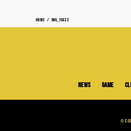
HOME
IMG_1563 2
NEWS
GAME
CL
©Cop