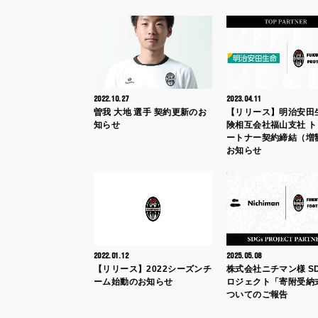
2022.10.27
2023.04.11
曽我 大地 選手 契約更新のお
【リリース】明治安田
知らせ
険相互会社福山支社 
ートナー契約締結（増
お知らせ
2022.01.12
2025.05.08
【リリース】2022シーズンチ
株式会社ニチマン様 S
ーム始動のお知らせ
ロジェクト「寄附受納
ついてのご報告