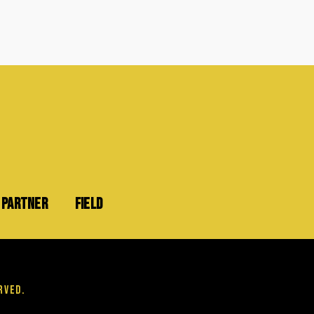
PARTNER
FIELD
rved.