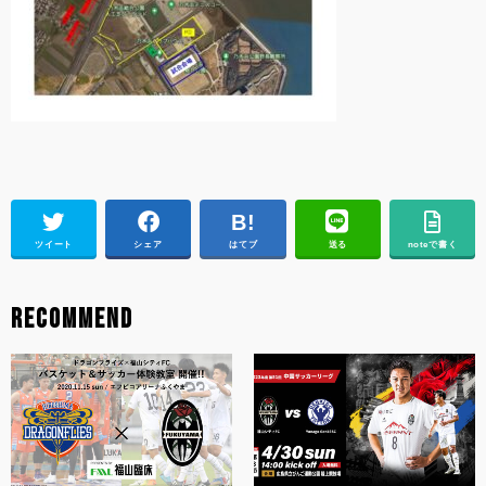
ツイート
シェア
はてブ
送る
noteで書く
RECOMMEND