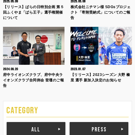
2025.05.09
2025.05.08
【リリース】ばらの日特別企画 第５
株式会社ニチマン様 SDGsプロジェ
回ふくやま「ばら王子」選手権開催
クト「寄附受納式」についてのご報
について
告
2024.09.20
2023.01.07
府中ライオンズクラブ、府中中央ラ
【リリース】2023シーズン 大野 榛
イオンズクラブ合同例会 登壇のご報
里 選手 新加入決定のお知らせ
告
CATEGORY
ALL
PRESS