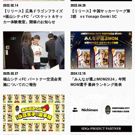
2022.02.14
2023.04.29
【リリース】広島ドラゴンフライズ
【リリース】中国サッカーリーグ第
×福山シティFC「バスケット＆サッ
3節 vs Yonago Genki SC
カー体験教室」開催のお知らせ
2025.03.27
2024.12.15
福山シティFC パートナー交流会実
「みんなが選ぶMOM2024」年間
施についてのご報告
MOM選手 最終ランキング発表