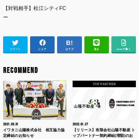
【対戦相手】松江シティFC
ー
ツイート
シェア
はてブ
送る
noteで書く
RECOMMEND
2021.03.31
2022.01.27
イワタニ山陽株式会社 相互協力協
【リリース】有限会社山陽不動産 ト
定締結のお知らせ
ップパートナー契約締結(増額)のお