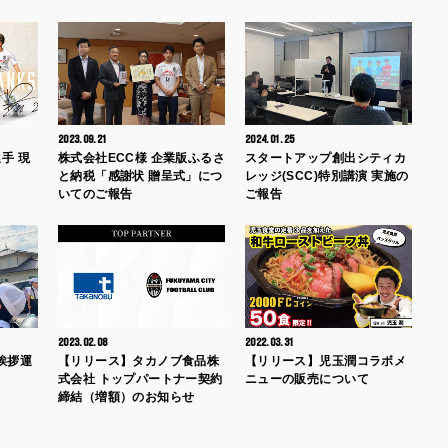
2023.09.21
2024.01.25
手 現
株式会社ECC様 企業版ふるさ
スタートアップ創出シティカ
と納税「感謝状 贈呈式」につ
レッジ(SCC)特別講演 実施の
いてのご報告
ご報告
2023.02.08
2022.03.31
挨拶運
【リリース】タカノブ食品株
【リリース】児玉潤コラボメ
式会社 トップパートナー契約
ニューの販売について
締結（増額）のお知らせ