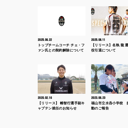
2025.06.22
2025.08.11
トップチームコーチ チェ・フ
【リリース】名執 龍 選
ァン氏との契約解除について
役引退について
2020.02.16
2023.06.23
【リリース】 帷智行選手副キ
福山市立水呑小学校 
ャプテン就任のお知らせ
動のご報告