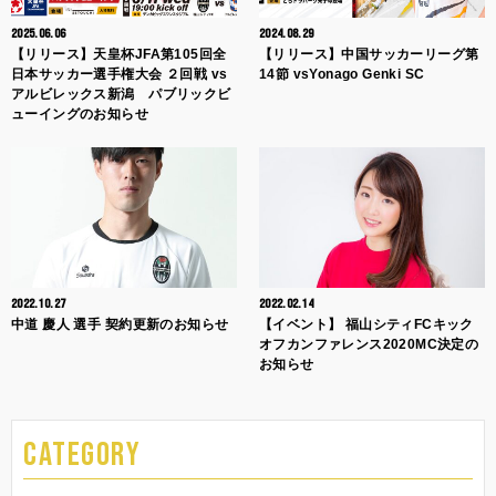
2025.06.06
2024.08.29
【リリース】天皇杯JFA第105回全
【リリース】中国サッカーリーグ第
日本サッカー選手権大会 ２回戦 vs
14節 vsYonago Genki SC
アルビレックス新潟 パブリックビ
ューイングのお知らせ
2022.10.27
2022.02.14
中道 慶人 選手 契約更新のお知らせ
【イベント】 福山シティFCキック
オフカンファレンス2020MC決定の
お知らせ
CATEGORY