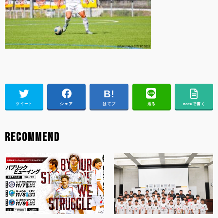
ツイート
シェア
はてブ
送る
noteで書く
RECOMMEND