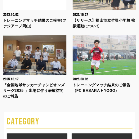
2023.10.02
2022.10.27
トレーニングマッチ結果のご報告(フ
【リリース】福山市立竹尋小学校 挨
ァジアーノ岡山)
拶運動について
2025.10.17
2025.03.02
「全国地域サッカーチャンピオンズ
トレーニングマッチ結果のご報告
リーグ2025 」出場に伴う表敬訪問
（FC BASARA HYOGO）
のご報告
CATEGORY