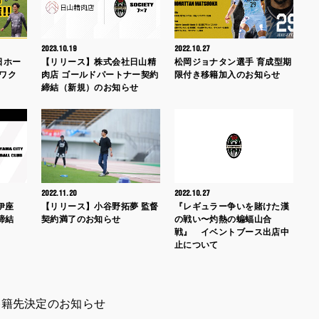
2023.10.19
2022.10.27
日ホー
【リリース】株式会社日山精
松岡ジョナタン選手 育成型期
ワク
肉店 ゴールドパートナー契約
限付き移籍加入のお知らせ
締結（新規）のお知らせ
2022.11.20
2022.10.27
社伊座
【リリース】小谷野拓夢 監督
『レギュラー争いを賭けた漢
締結
契約満了のお知らせ
の戦い〜灼熱の蝙蝠山合
戦』 イベントブース出店中
止について
移籍先決定のお知らせ