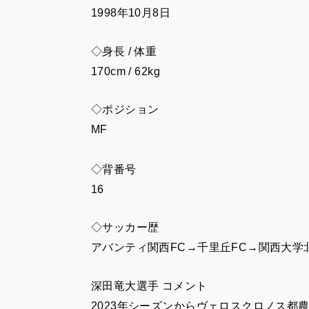
1998年10月8日
◇身長 / 体重
170cm / 62kg
◇ポジション
MF
◇背番号
16
◇サッカー歴
アバンティ関西FC→千里丘FC→関西大学
深田竜大選手 コメント
2023年シーズンからヴェロスクロノス都