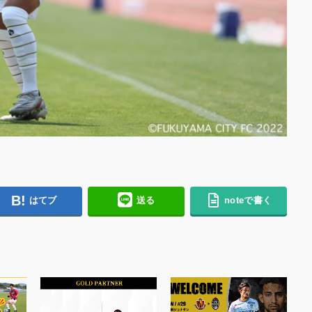
はてブ
送る
noteで書く