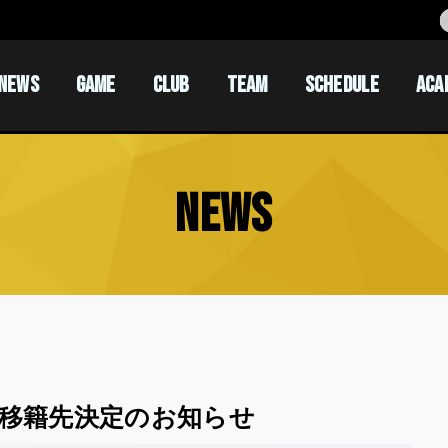
NEWS
GAME
CLUB
TEAM
SCHEDULE
ACA
ACADEM
ACADEM
NEWS
 移籍先決定のお知らせ