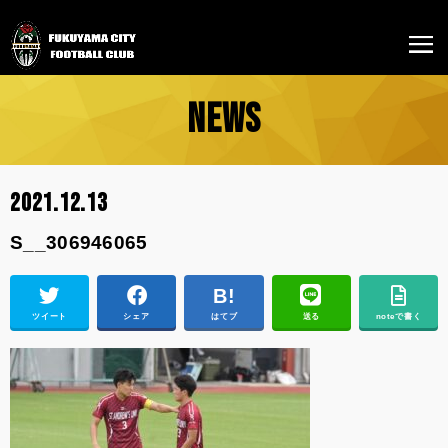
NEWS
2021.12.13
S__306946065
ツイート
シェア
はてブ
送る
noteで書く