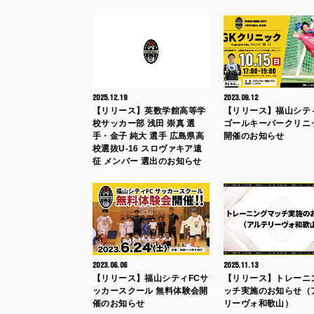
2025.12.19
2023.09.12
【リリース】英数学館高等学
【リリース】福山シティ
校サッカー部 浅田 崇真 選
ゴールキーパークリ
手・金子 純大 選手 広島県高
開催のお知らせ
校選抜U-16 スロヴァキア遠
征 メンバー 選出のお知らせ
2023.06.06
2025.11.13
【リリース】福山シティFCサ
【リリース】トレーニ
ッカースクール 無料体験会開
ッチ実施のお知らせ（
催のお知らせ
リーヴォ和歌山）