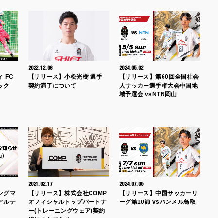
2022.12.06
2024.05.02
 FC
【リリース】小松光樹 選手
【リリース】第60回全国社会
ニック
契約満了について
人サッカー選手権大会中国地
域予選会 vsNTN岡山
2021.02.17
2024.07.05
ングマ
【リリース】株式会社COMP
【リリース】中国サッカーリ
アルテ
オフィシャルトップパートナ
ーグ第10節 vsバンメル鳥取
ー(トレーニングウェア)契約