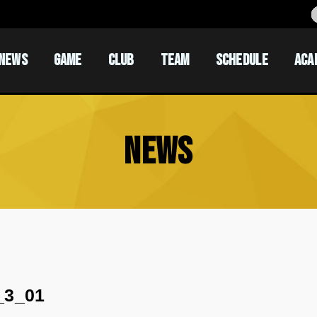
NEWS
GAME
CLUB
TEAM
SCHEDULE
ACA
ACADEM
ACADEM
NEWS
_3_01