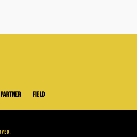
PARTNER
FIELD
rved.