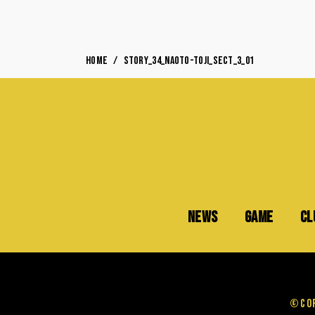
HOME
story_34_Naoto-Toji_sect_3_01
NEWS
GAME
CL
©Cop